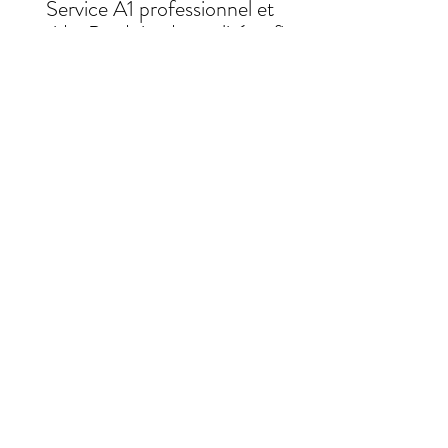
Service A1 professionnel et
rapide. Produits de qualité enfin
ma peau est hydratée par des
produits naturels et sains. Merci!
Sandra
Adresse
Saint-Siméon-de-Bonaventure,