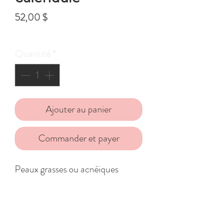
Prix
52,00 $
Hors Taxe
Quantité
*
Ajouter au panier
Commander et payer
Peaux grasses ou acnéiques