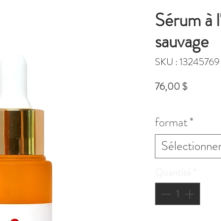
Sérum à l
sauvage
SKU : 13245769
Prix
76,00 $
Hors Taxe
format
*
Sélectionne
Quantité
*